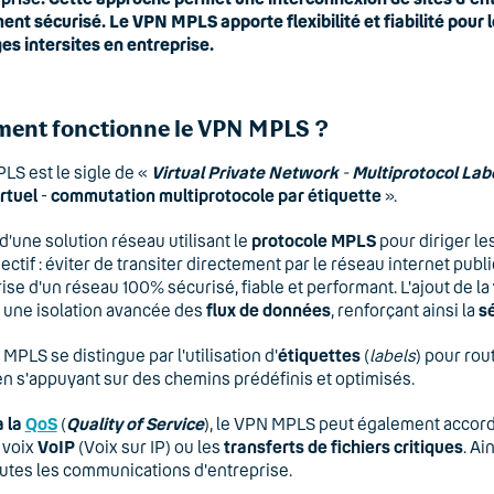
nt sécurisé. Le VPN MPLS apporte flexibilité et fiabilité pour 
s intersites en entreprise.
ent fonctionne le VPN MPLS ?
S est le sigle de «
Virtual Private Network
-
Multiprotocol Lab
irtuel
-
commutation multiprotocole par étiquette
».
t d’une solution réseau utilisant le
protocole MPLS
pour diriger le
ectif : éviter de transiter directement par le
réseau internet publi
ise d'un réseau 100% sécurisé, fiable et performant. L'ajout de la
 une isolation avancée des
flux de données
, renforçant ainsi la
s
MPLS se distingue par l'utilisation d'
étiquettes
(
labels
) pour rou
 en s'appuyant sur des chemins prédéfinis et optimisés.
 la
QoS
(
Quality of Service
), le VPN MPLS peut également accord
x voix
VoIP
(Voix sur IP) ou les
transferts de
fichiers critiques
. Ai
utes les communications d'entreprise.