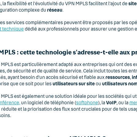
 la flexibilité et l'évolutivité du VPN MPLS facilitent l'ajout de
site
iguration complexe du
réseau
.
des services complémentaires peuvent être proposés par les op
t technique
dédié aux professionnels pour assurer une gestion e
PLS : cette technologie s'adresse-t-elle aux p
MPLS est particulièrement adapté aux entreprises qui ont des e
tes, de sécurité et de qualité de service. Cela inclut toutes les 
és, ayant besoin d’un accès sécurisé et fiable aux
ressources
,
in
prise que ce soit pour les
utilisateurs sur site
ou
utilisateurs no
MPLS est également une solution idéale pour les sociétés qui uti
nférence,
un logiciel de téléphonie (
softphone
), la
VoIP
, ou la
mes
 réduite et la priorisation des flux sont cruciales pour de tels u
oins.