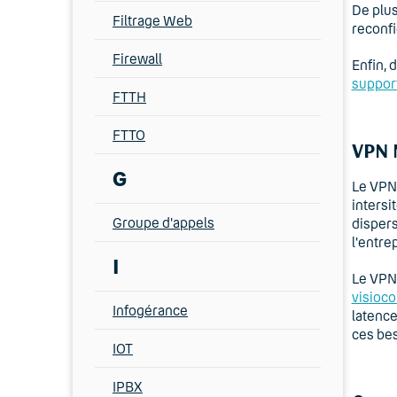
De plus,
Filtrage Web
reconf
Firewall
Enfin, 
suppor
FTTH
FTTO
VPN M
G
Le VPN 
intersi
Groupe d'appels
dispers
l'entre
I
Le VPN 
visioco
Infogérance
latence
ces bes
IOT
IPBX