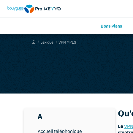
Bons Plans
Lexique
VPN MPLS
Qu'
A
Le
VPN
Accueil téléphonique
d'
entre