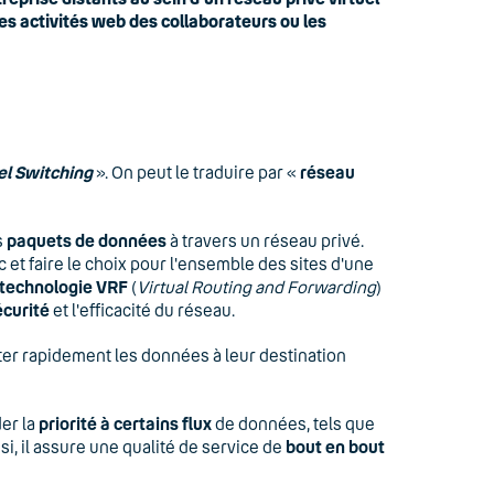
les activités web des collaborateurs ou les
el Switching
». On peut le traduire par «
réseau
s
paquets de données
à travers un réseau privé.
c et faire le choix pour l'ensemble des sites d'une
technologie
VRF
(
Virtual Routing and Forwarding
)
écurité
et l'efficacité du réseau.
ter rapidement les données à leur destination
er la
priorité à certains flux
de données, tels que
nsi, il assure une qualité de service de
bout en bout