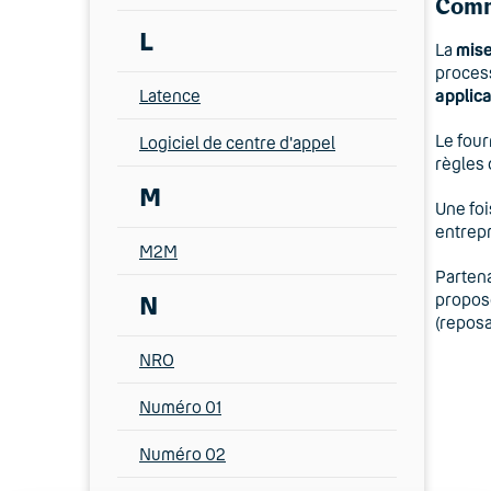
Comm
L
La
mise
process
Latence
applica
Le four
Logiciel de centre d'appel
règles
M
Une foi
entrepr
M2M
Partena
propos
N
(reposa
NRO
Numéro 01
Numéro 02