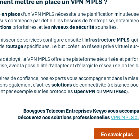
ent mettre en place un VPN MPLS ?
 en place
d'un VPN MPLS nécessite une planification minutieuse 
us commence par définir les besoins de l'entreprise, notammen
tions
prioritaires, et les
niveaux de sécurité
souhaités.
nisseur de services configure ensuite l'
infrastructure MPLS
, qui
 de
routage
spécifiques. Le but : créer un réseau privé virtuel s
s déployé, le VPN MPLS offre une plateforme sécurisée et perfor
ise, avec la possibilité d'adapter et d'élargir le réseau selon les 
ires de confiance, nos experts vous accompagnent dans la mise
ons également d'autres
solutions
de connectivité à distance pou
nt par exemple sur les protocoles
OpenVPN
ou
VPN IPsec
).
Bouygues Telecom Entreprises Keyyo vous accompag
Découvrez nos solutions professionnelles
VPN MPLS o
En savoir plus