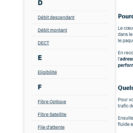
D
Pourq
Débit descendant
Le cœur
Débit montant
dans l
le paqu
DECT
En reco
E
l'
adres
perfor
Eligibilité
F
Quels
Pour vo
Fibre Optique
trafic 
Fibre Satellite
Ensuite
fluide 
File d'attente