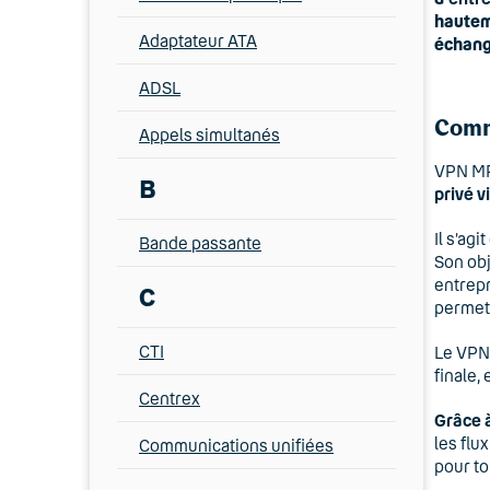
hauteme
Adaptateur ATA
échange
ADSL
Comm
Appels simultanés
VPN MPL
B
privé v
Il s’agi
Bande passante
Son obj
entrepr
C
permet
CTI
Le VPN 
finale,
Centrex
Grâce à
les flu
Communications unifiées
pour to