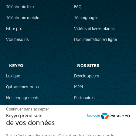
CTI
Téléphonie fixe
FAQ
Centrex
Téléphonie mobile
Témoignages
Fibre pro
Communications unifiées
Vidéos et livres blancs
Vos besoins
Documentation en ligne
D
Débit descendant
KEYYO
NOS SITES
Débit montant
Lexique
Développeurs
DECT
Qui sommes-nous
M2M
Nos engagements
Partenaires
E
Recrutement
Clever Network
Continuer sans accepter
Keyyo prend soin
Eligibilité
Parrainage
Keyyo Jobs
de vos données
F
Salut c'est nous, les cookies ! On a attendu d'être sûrs que le