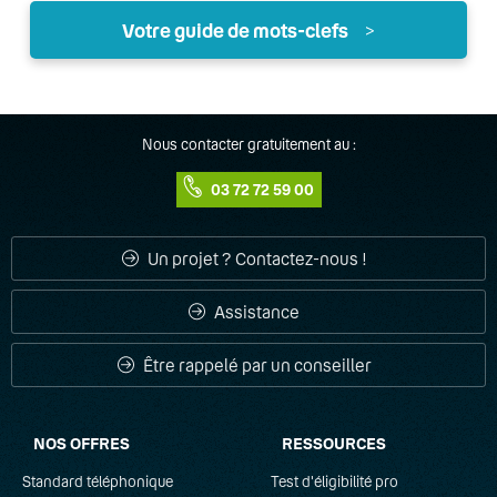
Votre guide de mots-clefs
>
A
Accueil téléphonique
Nous contacter gratuitement au :
03 72 72 59 00
Adaptateur ATA
ADSL
Un projet ? Contactez-nous !
Appels simultanés
Assistance
B
Être rappelé par un conseiller
Bande passante
NOS OFFRES
RESSOURCES
C
Standard téléphonique
Test d'éligibilité pro