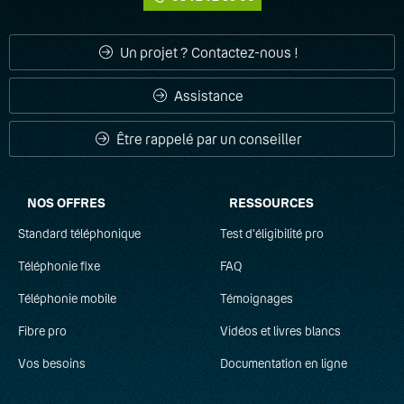
ADSL
Un projet ? Contactez-nous !
Appels simultanés
Assistance
B
Être rappelé par un conseiller
Bande passante
NOS OFFRES
RESSOURCES
C
Standard téléphonique
Test d'éligibilité pro
CTI
Téléphonie fixe
FAQ
Centrex
Téléphonie mobile
Témoignages
Fibre pro
Communications unifiées
Vidéos et livres blancs
Vos besoins
Documentation en ligne
D