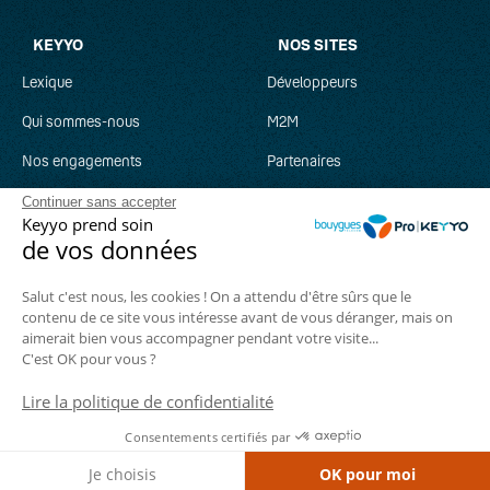
Débit descendant
KEYYO
NOS SITES
Débit montant
Lexique
Développeurs
DECT
Qui sommes-nous
M2M
Nos engagements
Partenaires
E
Recrutement
Clever Network
Continuer sans accepter
Keyyo prend soin
Eligibilité
Parrainage
Keyyo Jobs
de vos données
F
Salut c'est nous, les cookies ! On a attendu d'être sûrs que le
contenu de ce site vous intéresse avant de vous déranger, mais on
Fibre Optique
aimerait bien vous accompagner pendant votre visite...
Suivez-nous :
C'est OK pour vous ?
Fibre Satellite
Lire la politique de confidentialité
© Keyyo 2026
Plan du site
Mentions légales
Gérer mes cookies
File d'attente
Consentements certifiés par
CGV
Documents contractuels
Confidentialité
Filtrage Web
Je choisis
OK pour moi
Nombre de lignes IP : 733 104
Opérateur agrée par l'ARCEP