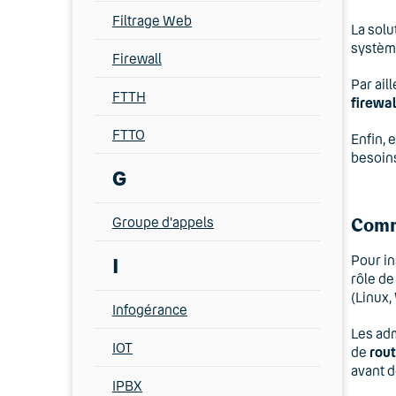
Filtrage Web
La solu
système
Firewall
Par ail
FTTH
firewal
FTTO
Enfin, 
besoins
G
Groupe d'appels
Comme
Pour in
I
rôle de
(Linux,
Infogérance
Les adm
IOT
de
rou
avant d
IPBX