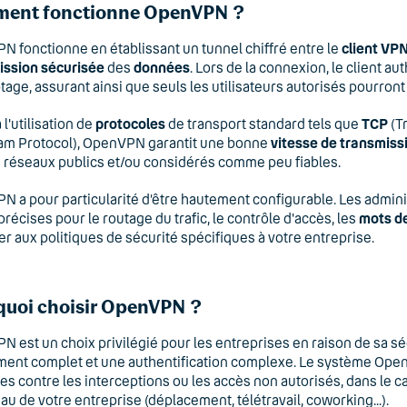
ent fonctionne OpenVPN ?
 fonctionne en établissant un tunnel chiffré entre le
client VP
ission sécurisée
des
données
. Lors de la connexion, le client aut
tage, assurant ainsi que seuls les utilisateurs autorisés pourront
 l'utilisation de
protocoles
de transport standard tels que
TCP
(T
am Protocol), OpenVPN garantit une bonne
vitesse de transmiss
 réseaux publics et/ou considérés comme peu fiables.
 a pour particularité d’être hautement configurable. Les administ
précises pour le routage du trafic, le contrôle d'accès, les
mots d
er aux politiques de sécurité spécifiques à votre entreprise.
quoi choisir OpenVPN ?
 est un choix privilégié pour les entreprises en raison de sa séc
ment complet et une authentification complexe. Le système Ope
es contre les interceptions ou les accès non autorisés, dans le c
au de votre entreprise (déplacement, télétravail, coworking...).