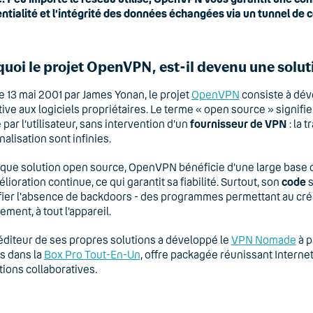
ntialité et l’intégrité des données échangées via un tunnel de
uoi le projet OpenVPN, est-il devenu une solu
e 13 mai 2001 par James Yonan, le projet
OpenVPN
consiste à dév
tive aux logiciels propriétaires. Le terme « open source » signifi
 par l’utilisateur, sans intervention d'un
fournisseur de VPN
: la 
alisation sont infinies.
 que solution open source, OpenVPN bénéficie d'une large base d
lioration continue, ce qui garantit sa fiabilité. Surtout, son
code
s
fier l'absence de backdoors - des programmes permettant au créat
ement, à tout l’appareil.
diteur de ses propres solutions a développé le
VPN Nomade
à p
s dans la
Box Pro Tout-En-Un
, offre packagée réunissant Internet
tions collaboratives.