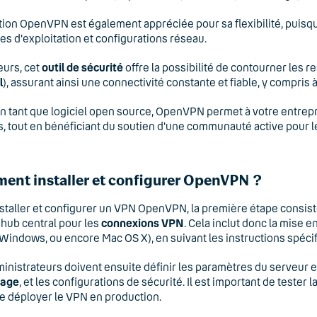
tion OpenVPN est également appréciée pour sa flexibilité, puisqu’
s d'exploitation et configurations réseau.
leurs, cet
outil de sécurité
offre la possibilité de contourner les r
l
), assurant ainsi une connectivité constante et fiable, y compris à
en tant que logiciel open source, OpenVPN permet à votre entrepr
, tout en bénéficiant du soutien d'une communauté active pour les
nt installer et configurer OpenVPN ?
staller et configurer un VPN OpenVPN, la première étape consiste à
 hub central pour les
connexions VPN
. Cela inclut donc la mise e
 Windows, ou encore Mac OS X), en suivant les instructions spécif
inistrateurs doivent ensuite définir les paramètres du serveur et
tage
, et les configurations de sécurité. Il est important de teste
e déployer le VPN en production.