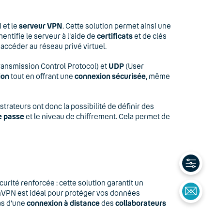
N
et le
serveur VPN
. Cette solution permet ainsi une
hentifie le serveur à l'aide de
certificats
et de clés
 accéder au réseau privé virtuel.
ransmission Control Protocol) et
UDP
(User
ion
tout en offrant une
connexion sécurisée
, même
rateurs ont donc la possibilité de définir des
e passe
et le niveau de chiffrement. Cela permet de
urité renforcée : cette solution garantit un
nVPN est idéal pour protéger vos données
as d'une
connexion à distance
des
collaborateurs