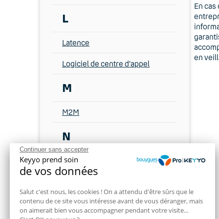
En cas 
L
entrepr
informa
garanti
Latence
accompa
en veil
Logiciel de centre d'appel
M
M2M
N
Continuer sans accepter
Keyyo prend soin
NRO
de vos données
Numéro 01
Salut c'est nous, les cookies ! On a attendu d'être sûrs que le
contenu de ce site vous intéresse avant de vous déranger, mais
Numéro 02
on aimerait bien vous accompagner pendant votre visite...