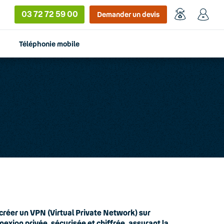
03 72 72 59 00
Demander un devis
Téléphonie mobile
créer un VPN (Virtual Private Network) sur
exion privée, sécurisée et chiffrée, assurant la