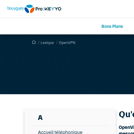
Bons Plans
Lexique
OpenVPN
Qu'
A
OpenVPN
Accueil téléphonique
mesure.