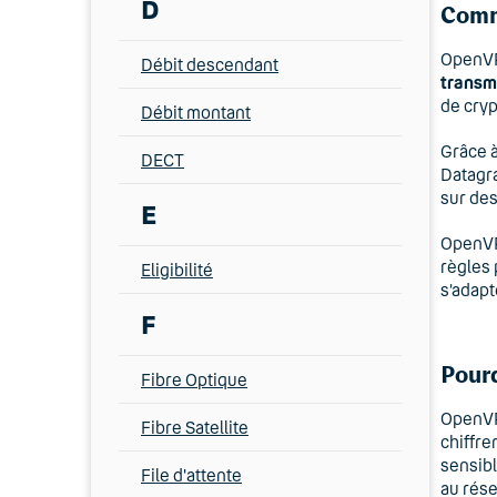
D
Comm
OpenVPN
Débit descendant
transm
de cryp
Débit montant
Grâce à
DECT
Datagr
sur des
E
OpenVPN
règles 
Eligibilité
s’adapt
F
Pour
Fibre Optique
OpenVPN
Fibre Satellite
chiffre
sensibl
File d'attente
au rése