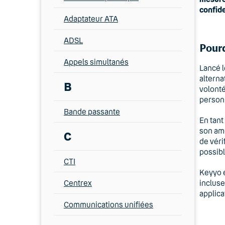
confide
Adaptateur ATA
ADSL
Pourq
Appels simultanés
Lancé l
alterna
B
volonté
personn
Bande passante
En tant
son amé
C
de véri
possibl
CTI
Keyyo é
Centrex
incluse
applica
Communications unifiées