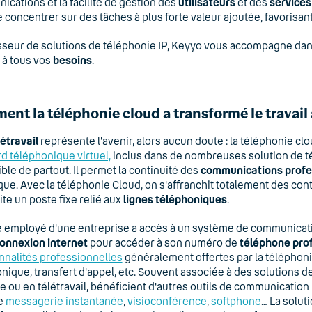
cations et la facilité de gestion des
utilisateurs
et des
services
e concentrer sur des tâches à plus forte valeur ajoutée, favorisant
seur de solutions de téléphonie IP, Keyyo vous accompagne dans 
 à tous vos
besoins
.
nt la téléphonie cloud a transformé le travail 
létravail
représente l'avenir, alors aucun doute : la téléphonie clou
d téléphonique virtuel,
inclus dans de nombreuses solution de tél
ble de partout. Il permet la continuité des
communications profe
que. Avec la téléphonie Cloud, on s'affranchit totalement des contr
te un poste fixe relié aux
lignes téléphoniques
.
employé d'une entreprise a accès à un système de communication 
onnexion internet
pour accéder à son numéro de
téléphone pro
nnalités professionnelles
généralement offertes par la téléphoni
nique, transfert d'appel, etc. Souvent associée à des solutions d
e ou en télétravail, bénéficient d'autres outils de communicatio
ue
messagerie instantanée
,
visioconférence
,
softphone
… La solut