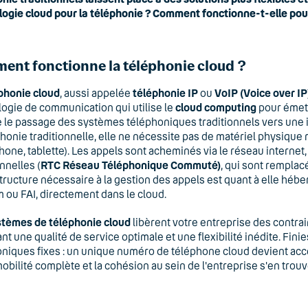
ogie cloud pour la téléphonie ? Comment fonctionne-t-elle pour
nt fonctionne la téléphonie cloud ?
phonie cloud
, aussi appelée
téléphonie IP
ou
VoIP (Voice over IP
ogie de communication qui utilise le
cloud computing
pour émett
le passage des systèmes téléphoniques traditionnels vers une inf
phonie traditionnelle, elle ne nécessite pas de matériel physique m
one, tablette). Les appels sont acheminés via le réseau internet,
onnelles (
RTC
Réseau Téléphonique Commuté)
, qui sont remplac
structure nécessaire à la gestion des appels est quant à elle héb
 ou FAI, directement dans le cloud.
stèmes de téléphonie cloud
libèrent votre entreprise des contra
ant une qualité de service optimale et une flexibilité inédite. Fini
niques fixes : un unique numéro de téléphone cloud devient acce
obilité complète et la cohésion au sein de l'entreprise s'en trou