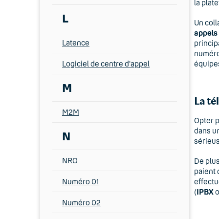
la plat
L
Un coll
appels
Latence
princip
numéro 
Logiciel de centre d'appel
équipes
M
La té
M2M
Opter p
dans un
N
sérieu
NRO
De plus
paient 
Numéro 01
effectu
(
IPBX
o
Numéro 02