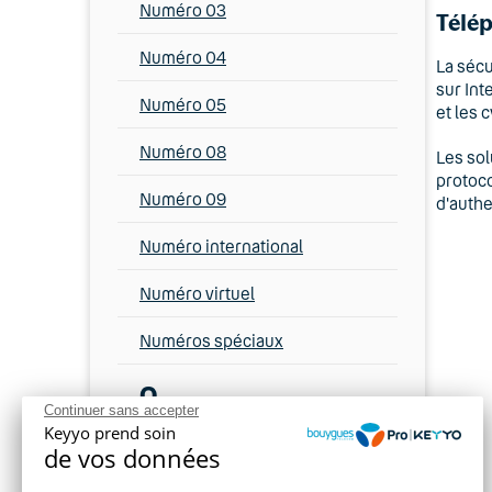
Numéro 03
Télép
Numéro 04
La sécu
sur Int
Numéro 05
et les 
Numéro 08
Les sol
protoco
Numéro 09
d'authe
Numéro international
Numéro virtuel
Numéros spéciaux
O
Continuer sans accepter
Keyyo prend soin
OpenVPN
de vos données