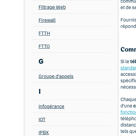
communi
Filtrage Web
et de s
Fournis
Firewall
répond
FTTH
FTTO
Comme
G
Si le
té
standar
accessi
Groupe d'appels
spécifi
nécessi
I
Chaque 
d'une
c
Infogérance
fonctio
télépho
IOT
distanc
tels q
IPBX