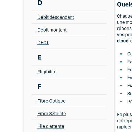
D
Quels
Chaqu
Débit descendant
une mob
réponse
Débit montant
vos pro
cloud
, 
DECT
Co
E
Fa
Fo
Eligibilité
Ev
F
Fi
Su
Fibre Optique
Pr
Fibre Satellite
En plus
entrepr
File d'attente
rapidem