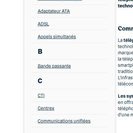
technol
Adaptateur ATA
ADSL
Comme
Appels simultanés
La
télé
technol
B
marque 
la télé
smartph
Bande passante
traditi
L'infra
C
télécom
CTI
Les sy
en offr
Centrex
télépho
d'une m
Communications unifiées