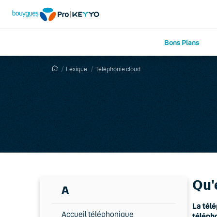
Bons Plans
Lexique
Téléphonie cloud
Qu'
A
La tél
Accueil téléphonique
télépho