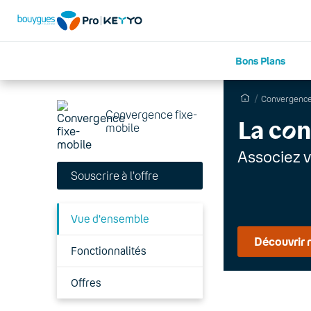
Bons Plans
Convergence 
Convergence fixe-
La c
o
n
mobile
Associez v
Souscrire à l'offre
Vue d'ensemble
Découvrir 
Fonctionnalités
Offres