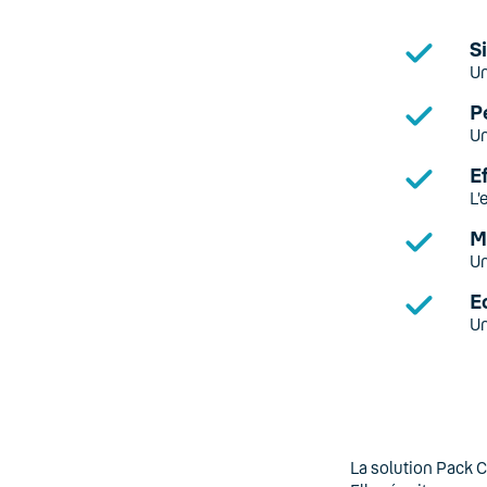
S
Un
P
Un
E
L’
M
Un
E
Un
La solution Pack C