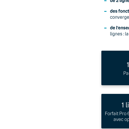
de 2 ligne
des fonc
converge
de l’ense
lignes : 
Pa
1 
Forfait Pro
avec op