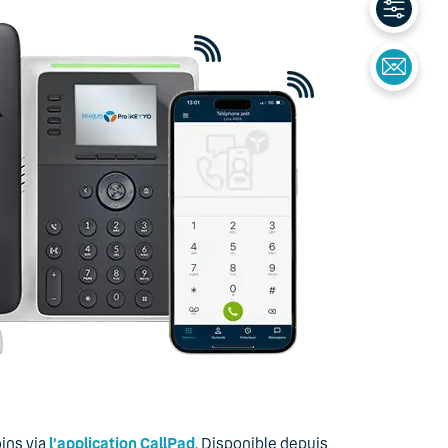
ins via
l’application CallPad
. Disponible depuis