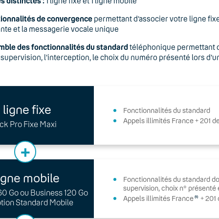
s distinctes :
1 ligne fixe et 1 ligne mobile
tionnalités de convergence
permettant d’associer votre ligne fixe
nte et la messagerie vocale unique
mble des fonctionnalités du standard
téléphonique permettant d
la supervision, l'interception, le choix du numéro présenté lors d'u
1 ligne fixe
Fonctionnalités du standard
Appels illimités France + 201 d
ck Pro Fixe Maxi
+
ligne mobile
Fonctionnalités du standard do
supervision, choix n° présenté 
 60 Go ou Business 120 Go
Appels illimités France
+ 201 
(1)
tion Standard Mobile