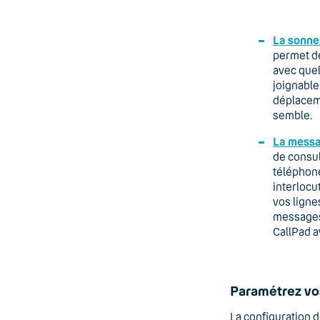
La sonne
permet de
avec quel
joignable
déplacem
semble.
La messa
de consu
téléphone
interlocu
vos ligne
messages 
CallPad a
Paramétrez vo
La configuration 