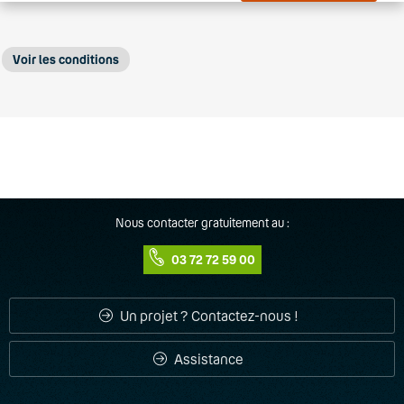
fonctionnalités professionnelles
. L’espace client vous
permet de suivre vos consommations en
temps réel
et le pilotage de votre activité avec des indicateurs
Voir les conditions
personnalisés.
Vous l’aurez compris : en choisissant Bouygues
Telecom Pro | Keyyo, vous optez pour un partenaire
de confiance, qui veillera à transformer votre solution
(1)
télécom en un atout majeur pour votre entreprise.
Les frais d'accès au service sont offerts.
Frais de résiliation de l'offre de 15€.
Offre sans condition d'engagement.
Offre réservée aux entreprises de France métropolitaine.
Communications illimitées : 24h/24 et 7j/7 vers les fixes et mobiles
en France métropolitaine, hors numéros courts, spéciaux ou appels
radios.
Nous contacter gratuitement au :
03 72 72 59 00
Un projet ? Contactez-nous !
Assistance