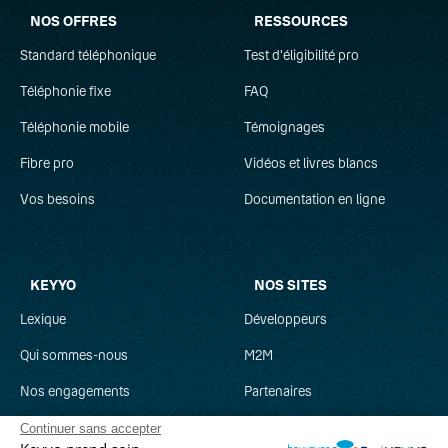
NOS OFFRES
RESSOURCES
Standard téléphonique
Test d'éligibilité pro
Téléphonie fixe
FAQ
Téléphonie mobile
Témoignages
Fibre pro
Vidéos et livres blancs
Vos besoins
Documentation en ligne
KEYYO
NOS SITES
Lexique
Développeurs
Qui sommes-nous
M2M
Nos engagements
Partenaires
Recrutement
Clever Network
Continuer sans accepter