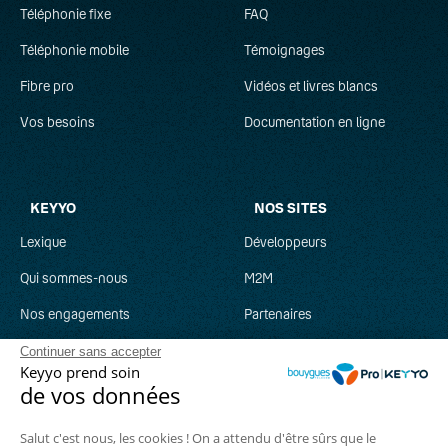
Téléphonie fixe
FAQ
Téléphonie mobile
Témoignages
Fibre pro
Vidéos et livres blancs
Vos besoins
Documentation en ligne
KEYYO
NOS SITES
Lexique
Développeurs
Qui sommes-nous
M2M
Nos engagements
Partenaires
Recrutement
Clever Network
Continuer sans accepter
Keyyo prend soin
Parrainage
Keyyo Jobs
de vos données
Salut c'est nous, les cookies ! On a attendu d'être sûrs que le