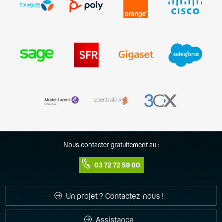
Nous contacter gratuitement au :
03 72 72 59 00
Un projet ? Contactez-nous !
Assistance