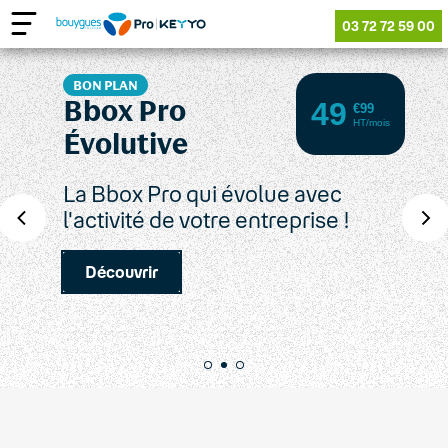
03 72 72 59 00
BON PLAN
Bbox Pro
49
€99
HT/mois
Évolutive
La Bbox Pro qui évolue avec
l'activité de votre entreprise !
Découvrir