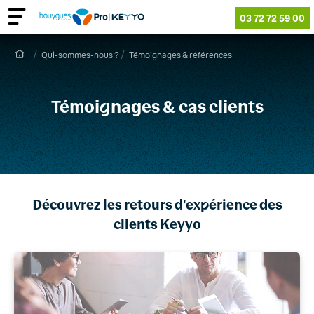
03 72 72 59 00
Qui-sommes-nous ?
Témoignages & références
Témoi
g
nages & cas clients
Découvrez les retours d'ex
p
érience des
clients Keyyo