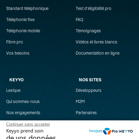
Standard téléphonique
Test d'éligibilité pro
C
Téléphonie fixe
FAQ
CTI
Téléphonie mobile
Témoignages
Fibre pro
Vidéos et livres blancs
Centrex
Vos besoins
Documentation en ligne
Communications unifiées
D
KEYYO
NOS SITES
Débit descendant
Lexique
Développeurs
Débit montant
Qui sommes-nous
M2M
Nos engagements
Partenaires
DECT
Recrutement
Clever Network
Continuer sans accepter
E
Keyyo prend soin
Parrainage
Keyyo Jobs
de vos données