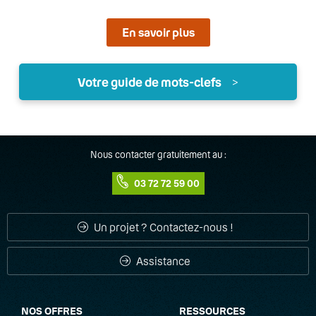
En savoir plus
Votre guide de mots-clefs
>
A
Accueil téléphonique
Nous contacter gratuitement au :
03 72 72 59 00
Adaptateur ATA
ADSL
Un projet ? Contactez-nous !
Appels simultanés
Assistance
B
NOS OFFRES
RESSOURCES
Bande passante