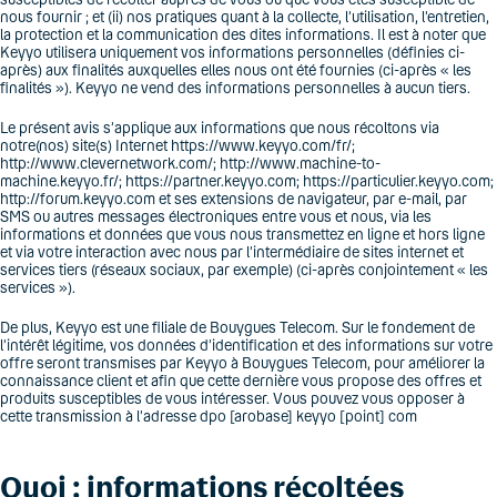
nous fournir ; et (ii) nos pratiques quant à la collecte, l’utilisation, l’entretien,
la protection et la communication des dites informations. Il est à noter que
Keyyo utilisera uniquement vos informations personnelles (définies ci-
après) aux finalités auxquelles elles nous ont été fournies (ci-après « les
finalités »). Keyyo ne vend des informations personnelles à aucun tiers.
Le présent avis s’applique aux informations que nous récoltons via
notre(nos) site(s) Internet https://www.keyyo.com/fr/;
http://www.clevernetwork.com/; http://www.machine-to-
machine.keyyo.fr/; https://partner.keyyo.com; https://particulier.keyyo.com;
http://forum.keyyo.com et ses extensions de navigateur, par e-mail, par
SMS ou autres messages électroniques entre vous et nous, via les
informations et données que vous nous transmettez en ligne et hors ligne
et via votre interaction avec nous par l’intermédiaire de sites internet et
services tiers (réseaux sociaux, par exemple) (ci-après conjointement « les
services »).
De plus, Keyyo est une filiale de Bouygues Telecom. Sur le fondement de
l’intérêt légitime, vos données d’identification et des informations sur votre
offre seront transmises par Keyyo à Bouygues Telecom, pour améliorer la
connaissance client et afin que cette dernière vous propose des offres et
produits susceptibles de vous intéresser. Vous pouvez vous opposer à
cette transmission à l’adresse dpo [arobase] keyyo [point] com
Quoi : informations récoltées