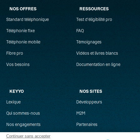
NOS OFFRES
RESSOURCES
Standard téléphonique
Test d'éligibilité pro
Téléphonie fixe
FAQ
Téléphonie mobile
Témoignages
Fibre pro
Vidéos et livres blancs
Vos besoins
Documentation en ligne
KEYYO
NOS SITES
Lexique
Développeurs
Qui sommes-nous
M2M
Nos engagements
Partenaires
Recrutement
Clever Network
Continuer sans accepter