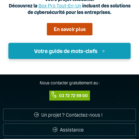
Découvrez la
Box Pro Tout-En-Un
incluant des solutions
de cybersécurité pour les entreprises.
En savoir plus
Votre guide de mots-clefs
>
A
Accueil téléphonique
Nous contacter gratuitement au :
03 72 72 59 00
Adaptateur ATA
ADSL
Un projet ? Contactez-nous !
Appels simultanés
Assistance
B