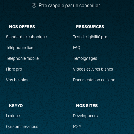
Être rappelé par un conseiller
Bande passante
NOS OFFRES
RESSOURCES
C
Standard téléphonique
Test d'éligibilité pro
CTI
Téléphonie fixe
FAQ
Centrex
Téléphonie mobile
Témoignages
Fibre pro
Communications unifiées
Vidéos et livres blancs
Vos besoins
Documentation en ligne
D
Débit descendant
KEYYO
NOS SITES
Débit montant
Lexique
Développeurs
DECT
Qui sommes-nous
M2M