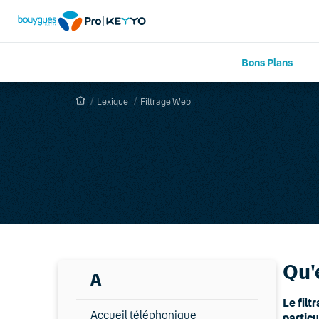
Bons Plans
Lexique
Filtrage Web
Qu'
A
Le filt
Accueil téléphonique
particu