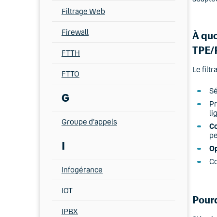
Filtrage Web
Firewall
À quo
TPE/
FTTH
Le filt
FTTO
Sé
G
Pr
li
Groupe d'appels
Co
pe
I
Op
Co
Infogérance
IOT
Pourq
IPBX