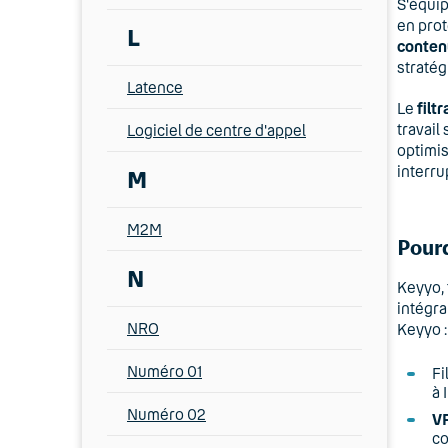
S'équip
en pro
L
conten
stratég
Latence
Le
filt
travail
Logiciel de centre d'appel
optimis
interru
M
M2M
Pourq
N
Keyyo, 
intégra
NRO
Keyyo :
Numéro 01
Fi
à 
Numéro 02
VP
co