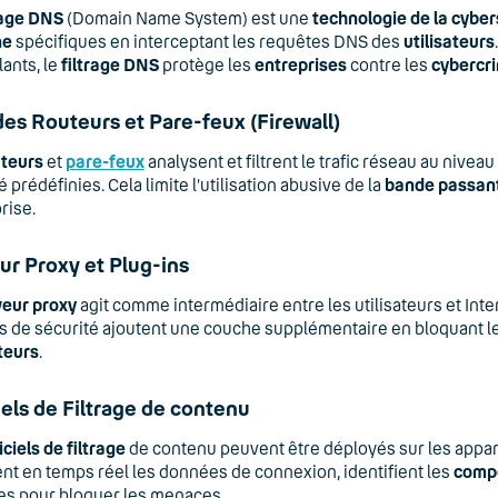
rage DNS
(Domain Name System) est une
technologie de la cyber
ne
spécifiques en interceptant les requêtes DNS des
utilisateurs
lants, le
filtrage DNS
protège les
entreprises
contre les
cybercri
des Routeurs et Pare-feux (Firewall)
teurs
et
pare-feux
analysent et filtrent le trafic réseau au nivea
é prédéfinies. Cela limite l’utilisation abusive de la
bande passan
rise.
ur Proxy et Plug-ins
veur proxy
agit comme intermédiaire entre les utilisateurs et Int
s de sécurité ajoutent une couche supplémentaire en bloquant l
teurs
.
iels de Filtrage de contenu
iciels de filtrage
de contenu peuvent être déployés sur les apparei
nt en temps réel les données de connexion, identifient les
comp
es pour bloquer les menaces.