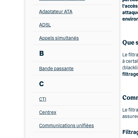
l'accès
Adaptateur ATA
attaque
environ
ADSL
Appels simultanés
Que s
B
Le filt
à certa
(blackl
Bande passante
filtrag
C
Comme
CTI
Le filt
Centrex
assurer
Communications unifiées
Filtr