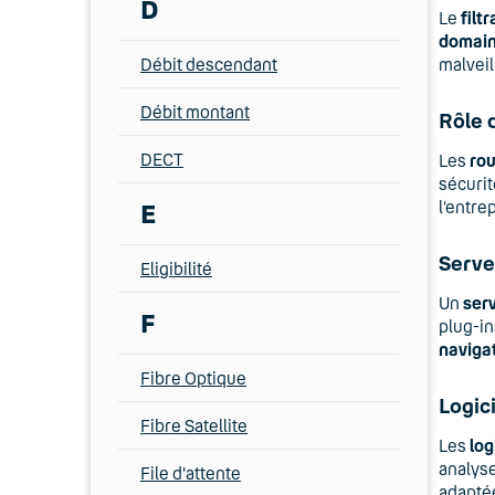
D
Le
filt
domai
Débit descendant
malveil
Débit montant
Rôle 
DECT
Les
rou
sécurit
l’entrep
E
Serve
Eligibilité
Un
ser
F
plug-in
naviga
Fibre Optique
Logic
Fibre Satellite
Les
log
analyse
File d'attente
adapté