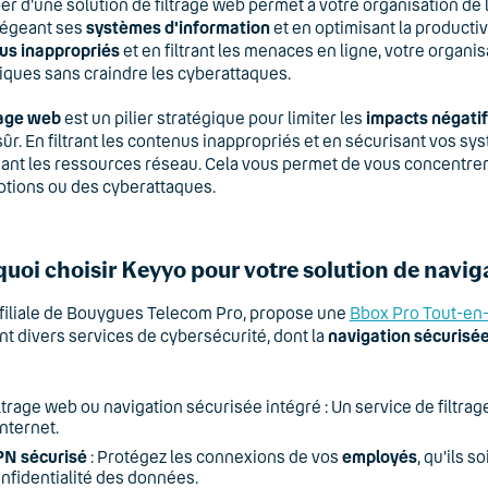
er d'une solution de filtrage web permet à votre organisation de li
tégeant ses
systèmes d'information
et en optimisant la producti
us inappropriés
et en filtrant les menaces en ligne, votre organi
iques sans craindre les cyberattaques.
rage web
est un pilier stratégique pour limiter les
impacts négati
 sûr. En filtrant les contenus inappropriés et en sécurisant vos sy
ant les ressources réseau. Cela vous permet de vous concentrer s
ptions ou des cyberattaques.
uoi choisir Keyyo pour votre solution de navig
filiale de Bouygues Telecom Pro, propose une
Bbox Pro Tout-en
nt divers services de cybersécurité, dont la
navigation sécurisé
ltrage web ou navigation sécurisée intégré : Un service de filtrag
Internet.
N sécurisé
: Protégez les connexions de vos
employés
, qu'ils s
nfidentialité des données.