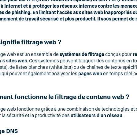
 à Internet et à protéger les réseaux internes contre les menaces
s de phishing. En limitant l'accès aux sites web inappropriés o
nement de travail sécurisé et plus productif. Il vous permet de 
ignifie filtrage web ?
rage web est un ensemble de
systèmes de filtrage
conçus pour
re
ins
sites web
. Ces systèmes peuvent bloquer des contenus en fon
ists), de listes blanches (whitelists) ou de chaînes de texte spéci
e
qui peuvent également analyser les
pages web
en temps réel po
nt fonctionne le filtrage de contenu web ?
rage web fonctionne grâce à une combinaison de technologies et 
 la sécurité et la productivité des
utilisateurs d'un réseau
.
age DNS