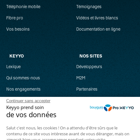
Téléphonie mobile
Témoignages
Fibre pro
Vidéos et livres blancs
Vos besoins
Documentation en ligne
KEYYO
NOS SITES
Lexique
Développeurs
Qui sommes-nous
M2M
Nos engagements
Partenaires
Recrutement
Clever Network
Continuer sans accepter
Keyyo prend soin
Parrainage
Keyyo Jobs
de vos données
Salut c'est nous, les cookies ! On a attendu d'être sûrs que le
contenu de ce site vous intéresse avant de vous déranger, mais on
aimerait bien vous accompagner pendant votre visite...