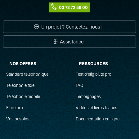
03 72 72 59 00
Adaptateur ATA
ADSL
Un projet ? Contactez-nous !
Appels simultanés
Assistance
B
NOS OFFRES
RESSOURCES
Bande passante
Standard téléphonique
Test d'éligibilité pro
C
Téléphonie fixe
FAQ
CTI
Téléphonie mobile
Témoignages
Fibre pro
Vidéos et livres blancs
Centrex
Vos besoins
Documentation en ligne
Communications unifiées
D