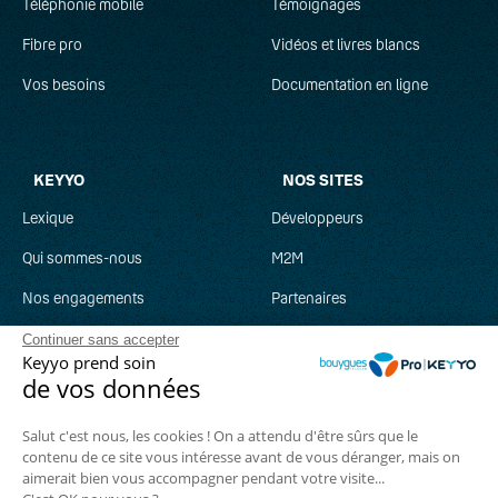
Téléphonie mobile
Témoignages
Fibre pro
Vidéos et livres blancs
Vos besoins
Documentation en ligne
KEYYO
NOS SITES
Lexique
Développeurs
Qui sommes-nous
M2M
Nos engagements
Partenaires
Recrutement
Clever Network
Continuer sans accepter
Keyyo prend soin
Parrainage
Keyyo Jobs
de vos données
Salut c'est nous, les cookies ! On a attendu d'être sûrs que le
contenu de ce site vous intéresse avant de vous déranger, mais on
aimerait bien vous accompagner pendant votre visite...
Suivez-nous :