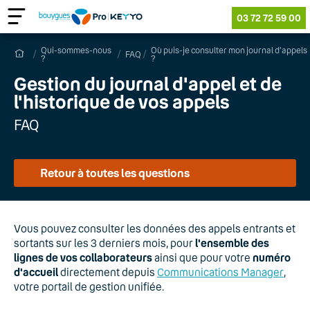
03 72 72 59 00
Qui-sommes-nous
Où puis-je consulter mon journal d'appels
FAQ
?
?
Gestion du journal d'appel et de
l'historique de vos appels
FAQ
Retour à toutes les questions
Vous pouvez consulter les données des appels entrants et
sortants sur les 3 derniers mois, pour
l'ensemble des
lignes de vos collaborateurs
ainsi que pour votre
numéro
d'accueil
directement depuis
Communications Manager
,
votre portail de gestion unifiée.