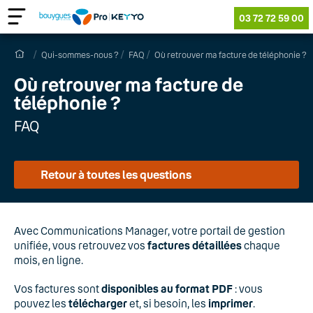
03 72 72 59 00
Qui-sommes-nous ?
FAQ
Où retrouver ma facture de téléphonie ?
Où retrouver ma facture de
téléphonie ?
FAQ
Retour à toutes les questions
Avec Communications Manager, votre portail de gestion
unifiée, vous retrouvez vos
factures détaillées
chaque
mois, en ligne.
Vos factures sont
disponibles au format PDF
: vous
pouvez les
télécharger
et, si besoin, les
imprimer
.