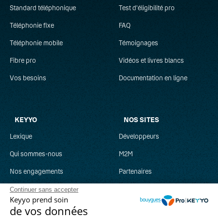
Standard téléphonique
Test d'éligibilité pro
Téléphonie fixe
FAQ
Téléphonie mobile
Témoignages
Fibre pro
Vidéos et livres blancs
Vos besoins
Documentation en ligne
KEYYO
NOS SITES
Lexique
Développeurs
Qui sommes-nous
M2M
Nos engagements
Partenaires
Recrutement
Clever Network
Continuer sans accepter
Keyyo prend soin
Parrainage
Keyyo Jobs
de vos données