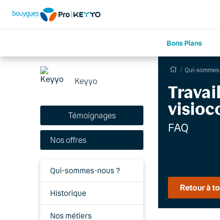
Bons Plans
Qui-sommes-
Keyyo
Travai
visioc
Témoignages
FAQ
Nos offres
Qui-sommes-nous ?
Retour à to
Historique
Nos métiers