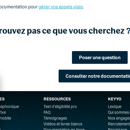
documentation pour
gérer vos appels visio
.
rouvez pas ce que vous cherchez 
Poser une question
Consulter notre documentati
ES
RESSOURCES
KEYYO
éléphonique
Test d'éligibilité pro
Lexique
fixe
FAQ
Qui sommes
mobile
Témoignages
Nos engage
Vidéos et livres blancs
Recrutement
s
Documentation en ligne
Parrainage