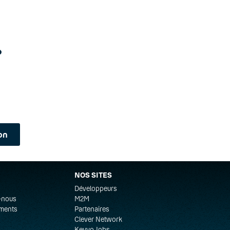
?
on
NOS SITES
Développeurs
-nous
M2M
ments
Partenaires
Clever Network
Keyyo Jobs