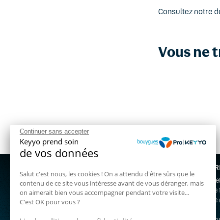
Consultez notre 
Vous ne t
Continuer sans accepter
Keyyo prend soin
de vos données
NOS OFFR
Nous contacter gratuitement au :
Salut c'est nous, les cookies ! On a attendu d'être sûrs que le
Standard t
contenu de ce site vous intéresse avant de vous déranger, mais
03 72 72 59 00
Téléphonie 
on aimerait bien vous accompagner pendant votre visite...
Téléphonie 
C'est OK pour vous ?
Un projet ? Contactez-nous !
Fibre pro
Assistance
Vos besoin