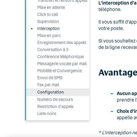
Transfert et renvoi d'appels
L'interception d'
Mise en attente
téléphone.
Click to call
Supervision
Il vous suffit d'a
votre poste.
Interception
Mise en parc
Si vous souhaitez 
Enregistrement des appels
de la ligne receva
Conversation à 3
Conférence téléphonique
Messagerie vocale par mail
Avantages
Mobilité et Convergence
Envoi de SMS
Fax par mail
Configuration
Aucun a
Numéro de secours
prendre l
Restriction d'appels
Choix d'i
Liste noire
appelle a
* L'interception 