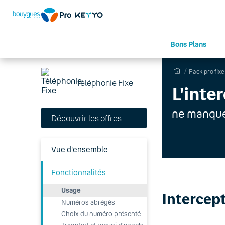
Bons Plans
Pack pro fixe
Téléphonie Fixe
L'inte
ne manque
Découvrir les offres
Vue d'ensemble
Fonctionnalités
Usage
Intercept
Numéros abrégés
Choix du numéro présenté