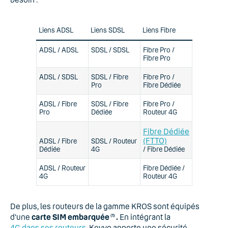
Liens ADSL
Liens SDSL
Liens Fibre
ADSL / ADSL
SDSL / SDSL
Fibre Pro /
Fibre Pro
ADSL / SDSL
SDSL / Fibre
Fibre Pro /
Pro
Fibre Dédiée
ADSL / Fibre
SDSL / Fibre
Fibre Pro /
Pro
Dédiée
Routeur 4G
Fibre Dédiée
(FTTO)
ADSL / Fibre
SDSL / Routeur
Dédiée
4G
/ Fibre Dédiée
ADSL / Routeur
Fibre Dédiée /
4G
Routeur 4G
De plus, les routeurs de la gamme KROS sont équipés
d'une
carte SIM embarquée
.
En intégrant la
(1)
4G dans ses routeurs
, Keyyo apporte une sécurité