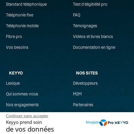
Standard téléphonique
Test d'éligibilité pro
Téléphonie fixe
FAQ
Téléphonie mobile
Témoignages
Fibre pro
Vidéos et livres blancs
Vos besoins
Documentation en ligne
KEYYO
NOS SITES
Lexique
Développeurs
Qui sommes-nous
M2M
Nos engagements
Partenaires
Recrutement
Clever Network
Continuer sans accepter
Keyyo prend soin
Parrainage
Keyyo Jobs
de vos données