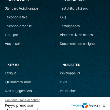
Standard téléphonique
Test d'éligibilité pro
Téléphonie fixe
FAQ
Téléphonie mobile
Témoignages
Fibre pro
Vidéos et livres blancs
Vos besoins
Documentation en ligne
KEYYO
NOS SITES
Lexique
Développeurs
Qui sommes-nous
M2M
Nos engagements
Partenaires
Recrutement
Clever Network
Continuer sans accepter
Keyyo prend soin
Parrainage
Keyyo Jobs