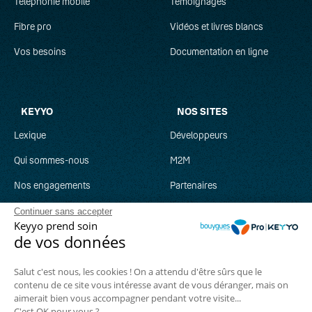
Téléphonie mobile
Témoignages
Fibre pro
Vidéos et livres blancs
Vos besoins
Documentation en ligne
KEYYO
NOS SITES
Lexique
Développeurs
Qui sommes-nous
M2M
Nos engagements
Partenaires
Recrutement
Clever Network
Continuer sans accepter
Keyyo prend soin
Parrainage
Keyyo Jobs
de vos données
Salut c'est nous, les cookies ! On a attendu d'être sûrs que le
contenu de ce site vous intéresse avant de vous déranger, mais on
aimerait bien vous accompagner pendant votre visite...
Suivez-nous :
C'est OK pour vous ?