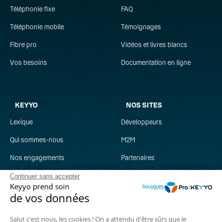
Téléphonie fixe
FAQ
Téléphonie mobile
Témoignages
Fibre pro
Vidéos et livres blancs
Vos besoins
Documentation en ligne
KEYYO
NOS SITES
Lexique
Développeurs
Qui sommes-nous
M2M
Nos engagements
Partenaires
Recrutement
Clever Network
Continuer sans accepter
Keyyo prend soin
Parrainage
Keyyo Jobs
de vos données
Salut c'est nous, les cookies ! On a attendu d'être sûrs que le