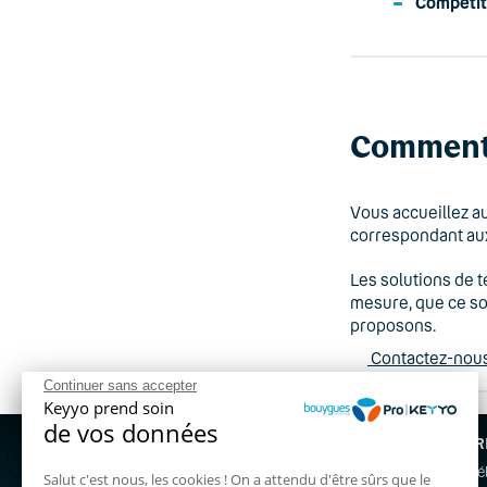
Compétit
Comment 
Vous accueillez a
correspondant aux
Les solutions de 
mesure, que ce so
proposons.
Contactez-nous 
Continuer sans accepter
Keyyo prend soin
de vos données
NOS OFFR
Nous contacter gratuitement au :
Standard t
Salut c'est nous, les cookies ! On a attendu d'être sûrs que le
03 72 72 59 00