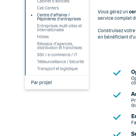
Cabinet d'avocats
Call Centers
Vous gérez un
cen
Centre d'affaires /
service complet de
Pépinières d'entreprises
Entreprises multi-sites et
internationales
Construisez votre 
en bénéficiant d’
Hôtels
Réseaux d'agences,
distribution et franchises
SSII / e-commerce / IT
Télésurveillance / Sécurité
Transport et logistique
O
Op
Par projet
cl
A
Pr
qu
E
Fa
S