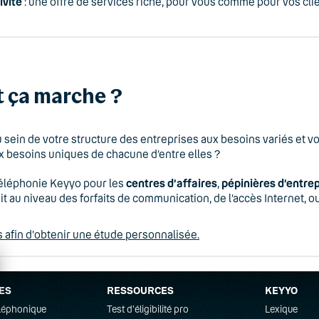
ivité
: une offre de services riche, pour vous comme pour vos cli
ça marche ?
u sein de votre structure des entreprises aux besoins variés et 
 besoins uniques de chacune d’entre elles ?
téléphonie Keyyo pour les
centres d’affaires
,
pépinières d’entre
it au niveau des forfaits de communication, de l’accès Internet
afin d'obtenir une étude personnalisée.
ES
RESSOURCES
KEYYO
éléphonique
Test d'éligibilité pro
Lexique