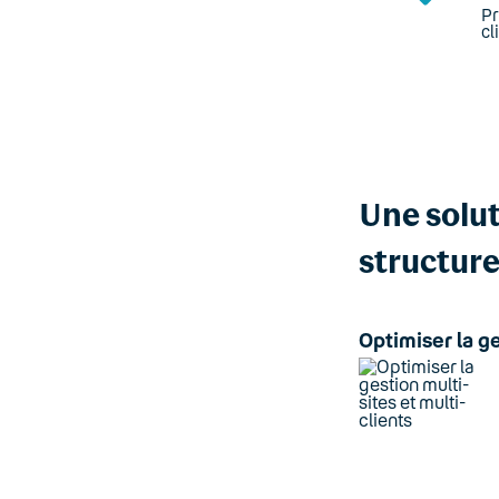
Pr
cl
Une solut
structur
Optimiser la ge