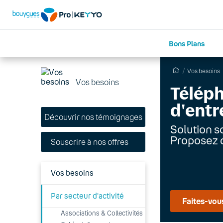
Bons Plans
Vos besoins
Vos besoins
Téléph
d'entr
Découvrir nos témoignages
Solution s
Proposez d
Souscrire à nos offres
Vos besoins
Par secteur d'activité
Faites-vous
Associations & Collectivités