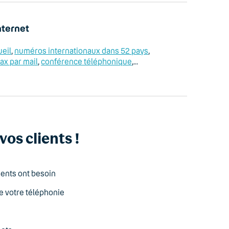
nternet
eil
,
numéros internationaux dans 52 pays
,
fax par mail
,
conférence téléphonique
,...
os clients !
ients ont besoin
de votre téléphonie