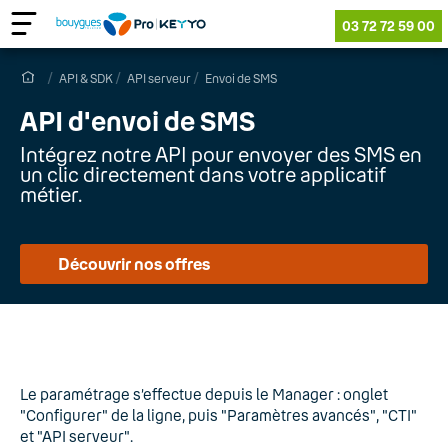
03 72 72 59 00
API & SDK
API serveur
Envoi de SMS
API d'envoi de SMS
Intégrez notre API pour envoyer des SMS en
un clic directement dans votre applicatif
métier.
Découvrir nos offres
Le paramétrage s’effectue depuis le Manager : onglet
"Configurer" de la ligne, puis "Paramètres avancés", "CTI"
et "API serveur".