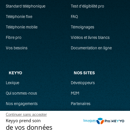
Standard téléphonique
Test d'éligibilité pro
Téléphonie fixe
FAQ
Téléphonie mobile
Témoignages
Fibre pro
Vidéos et livres blancs
Vos besoins
Documentation en ligne
KEYYO
NOS SITES
Lexique
Développeurs
Qui sommes-nous
M2M
Nos engagements
Partenaires
Recrutement
Clever Network
Continuer sans accepter
Keyyo prend soin
Parrainage
Keyyo Jobs
de vos données