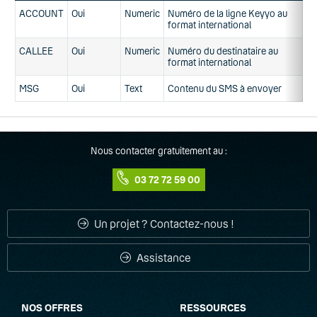
ACCOUNT
Oui
Numeric
Numéro de la ligne Keyyo au
format international
CALLEE
Oui
Numeric
Numéro du destinataire au
format international
MSG
Oui
Text
Contenu du SMS à envoyer
Nous contacter gratuitement au :
03 72 72 59 00
Un projet ? Contactez-nous !
Assistance
NOS OFFRES
RESSOURCES