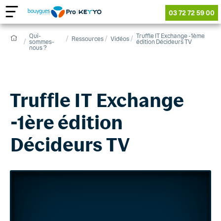
03 72 72 59 00
Qui-
Truffle IT Exchange -1ème
Ressources
Vidéos
sommes-
édition Décideurs TV
nous ?
Truffle IT Exchange
-1ère édition
Décideurs TV