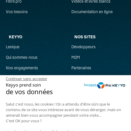
Fibre pro
Vidéos et livres blancs
Vos besoins
Documentation en ligne
KEYYO
NOS SITES
Lexique
Développeurs
Qui sommes-nous
M2M
Nos engagements
Partenaires
Recrutement
Clever Network
Continuer sans accepter
Keyyo prend soin
Parrainage
Keyyo Jobs
de vos données
Salut c'est nous, les cookies ! On a attendu d'être sûrs que le
contenu de ce site vous intéresse avant de vous déranger, mais on
aimerait bien vous accompagner pendant votre visite...
Suivez-nous :
C'est OK pour vous ?