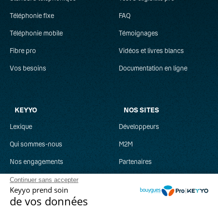
Téléphonie fixe
FAQ
Téléphonie mobile
Témoignages
Fibre pro
Vidéos et livres blancs
Vos besoins
Documentation en ligne
KEYYO
NOS SITES
Lexique
Développeurs
Qui sommes-nous
M2M
Nos engagements
Partenaires
Recrutement
Clever Network
Continuer sans accepter
Keyyo prend soin
Parrainage
Keyyo Jobs
de vos données