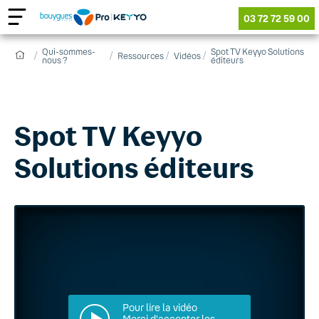
03 72 72 59 00
Qui-sommes-
Spot TV Keyyo Solutions
Ressources
Vidéos
nous ?
éditeurs
Spot TV Keyyo
Solutions éditeurs
Pour lire la vidéo
Merci d'accepter les