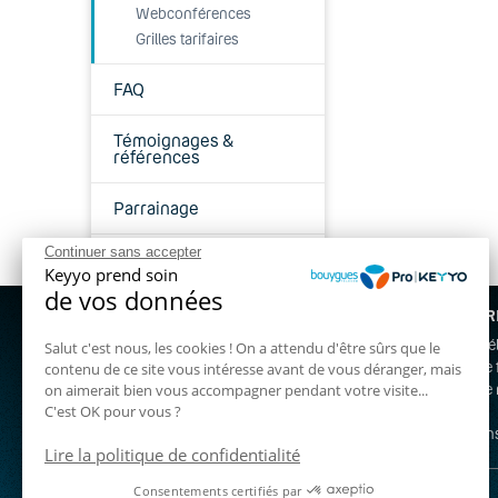
Webconférences
Grilles tarifaires
FAQ
Témoignages &
références
Parrainage
Continuer sans accepter
Keyyo recrute
Keyyo prend soin
de vos données
NOS OFFR
Nous contacter gratuitement au :
Standard t
Salut c'est nous, les cookies ! On a attendu d'être sûrs que le
03 72 72 59 00
Téléphonie 
contenu de ce site vous intéresse avant de vous déranger, mais
on aimerait bien vous accompagner pendant votre visite...
Téléphonie 
Un projet ? Contactez-nous !
C'est OK pour vous ?
Fibre pro
Assistance
Vos besoin
Lire la politique de confidentialité
Consentements certifiés par