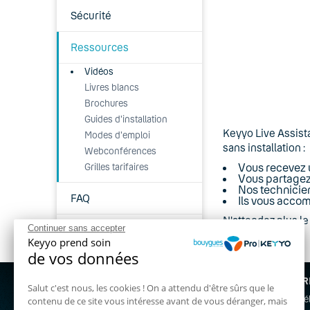
Sécurité
Ressources
Vidéos
Livres blancs
Brochures
Guides d'installation
Keyyo Live Assista
Modes d'emploi
sans installation :
Webconférences
Vous recevez u
Grilles tarifaires
Vous partagez
Nos technicie
FAQ
Ils vous acco
N'attendez plus l
Continuer sans accepter
Témoignages &
références
Keyyo prend soin
de vos données
Parrainage
NOS OFFR
Nous contacter gratuitement au :
Salut c'est nous, les cookies ! On a attendu d'être sûrs que le
Standard t
contenu de ce site vous intéresse avant de vous déranger, mais
Keyyo recrute
03 72 72 59 00