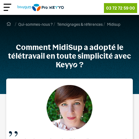
03 72 72 59 00
Qui-sommes-nous ?
Témoignages & références
Midisup
Comment MidiSup a adopté le
télétravail en toute simplicité avec
Keyy
o
?