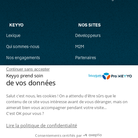
KEYYO
NOS SITES
Lexique
Développeurs
Qui sommes-nous
M2M
Nos engagements
Partenaires
Recrutement
Clever Network
Continuer sans accepter
Keyyo prend soin
Parrainage
Keyyo Jobs
de vos données
Salut c'est nous, les cookies ! On a attendu d'être sûrs que le
contenu de ce site vous intéresse avant de vous déranger, mais on
aimerait bien vous accompagner pendant votre visite...
Suivez-nous :
C'est OK pour vous ?
Lire la politique de confidentialité
© Keyyo 2026
Plan du site
Mentions légales
Gérer mes cookies
Consentements certifiés par
CGV
Documents contractuels
Confidentialité