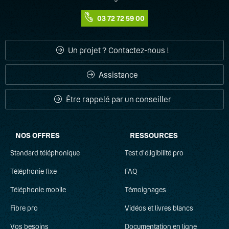
Microsoft Teams, il faut avoir obligatoirement avoir souscrit
à une ligne SIP Keyyo et son compte Keyyo associé, et
disposer d'un compte Microsoft 365 actif
03 72 72 59 00
Pour en savoir plus sur les configurations de Windows et
(2)
Mac requises pour l'application Keyyo pour Microsoft
Un projet ? Contactez-nous !
Teams, rendez-vous sur la page de
compatibilité des applications Keyyo
Assistance
Être rappelé par un conseiller
NOS OFFRES
RESSOURCES
Standard téléphonique
Test d'éligibilité pro
Téléphonie fixe
FAQ
Téléphonie mobile
Témoignages
Fibre pro
Vidéos et livres blancs
Vos besoins
Documentation en ligne