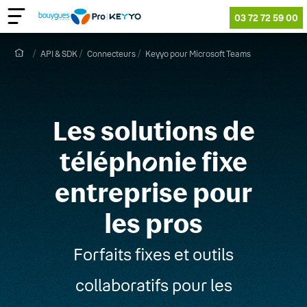
03 72 72 59 00
API & SDK
Connecteurs
Keyyo pour Microsoft Teams
Les solutions de
téléph
o
nie fixe
entreprise pour
les pros
Forfaits fixes et outils
collaboratifs pour les