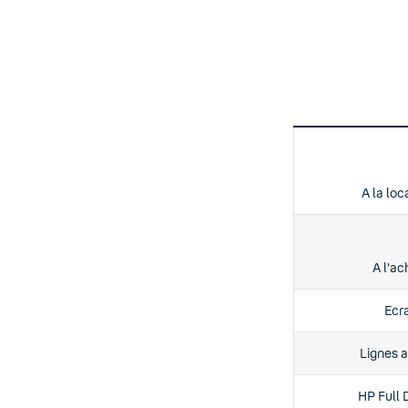
A la loc
A l'ac
Ecr
Lignes a
HP Full 