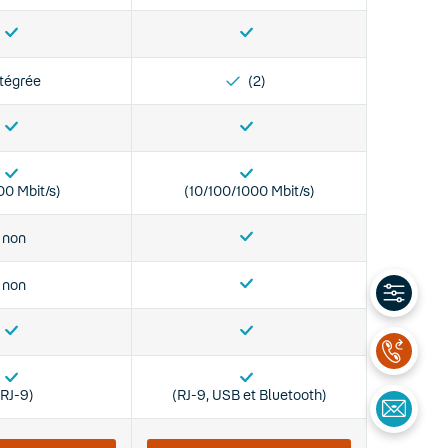
ntégrée
(2)
00 Mbit/s)
(10/100/1000 Mbit/s)
non
non
(RJ-9)
(RJ-9, USB et Bluetooth)