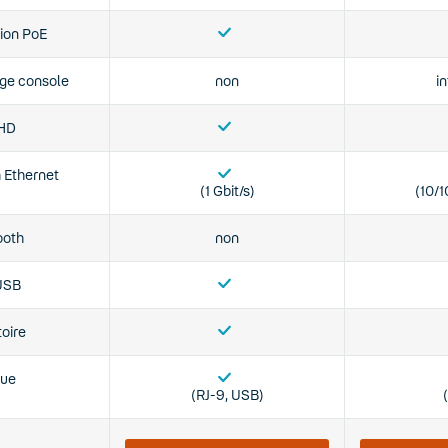
ion PoE
rge console
non
i
HD
 Ethernet
(1 Gbit/s)
(10/1
ooth
non
USB
oire
ue
(RJ-9, USB)