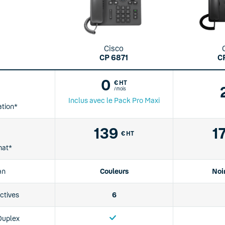
Cisco
CP 6871
C
0
€ HT
/mois
Inclus avec le Pack Pro Maxi
ation*
139
1
€ HT
hat*
an
Couleurs
Noi
ctives
6
Duplex