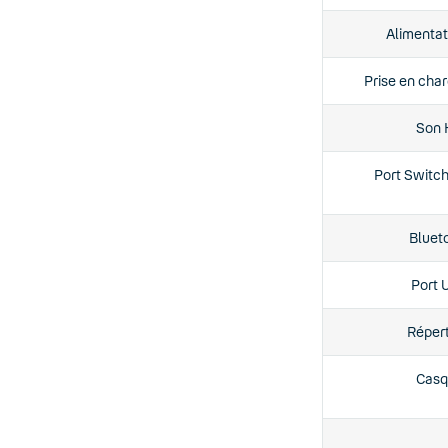
Alimentat
Prise en cha
Son 
Port Switch
Bluet
Port 
Répert
Casq