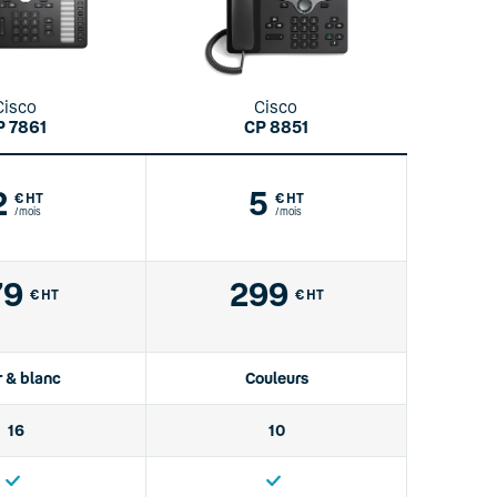
Cisco
Cisco
P 7861
CP 8851
2
5
€ HT
€ HT
/mois
/mois
79
299
€ HT
€ HT
r & blanc
Couleurs
16
10