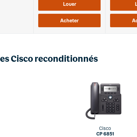
Louer
Acheter
A
es Cisco reconditionnés
Cisco
CP 6851