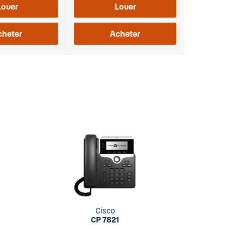
Louer
Louer
cheter
Acheter
Cisco
CP 7821