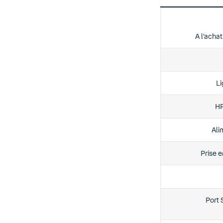
A l’achat
Li
HP
Ali
Prise 
Port 