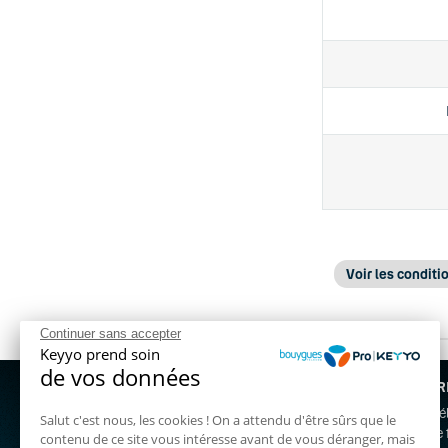
Voir les conditi
Continuer sans accepter
Prix achat :
pri
Keyyo prend soin
HT.
de vos données
NOS OFFR
Prix location 
Nous contacter gratuitement au :
5€ HT/mois ; C
Standard t
Salut c'est nous, les cookies ! On a attendu d'être sûrs que le
03 72 72 59 00
Téléphonie 
contenu de ce site vous intéresse avant de vous déranger, mais