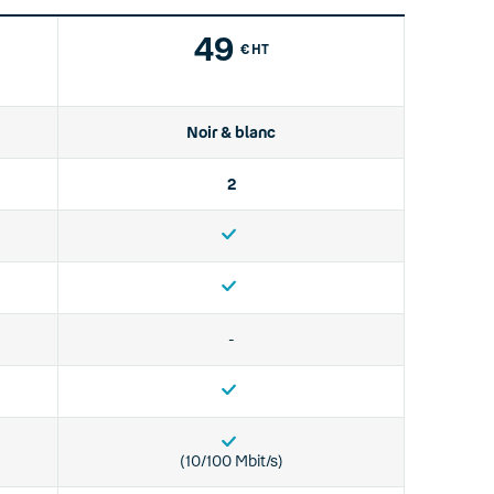
49
€ HT
Noir & blanc
2
-
(10/100 Mbit/s)