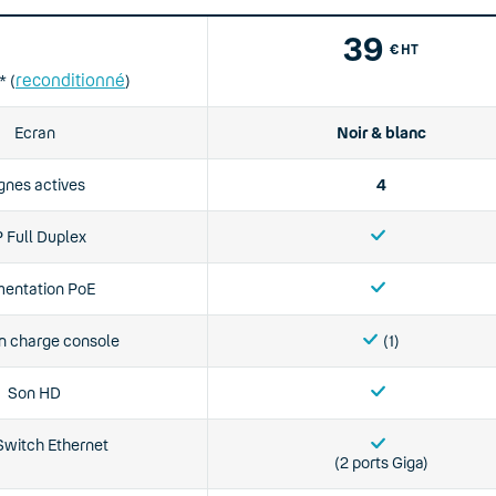
39
€ HT
reconditionné
* (
)
Ecran
Noir & blanc
gnes actives
4
 Full Duplex
mentation PoE
en charge console
(1)
Son HD
Switch Ethernet
(2 ports Giga)