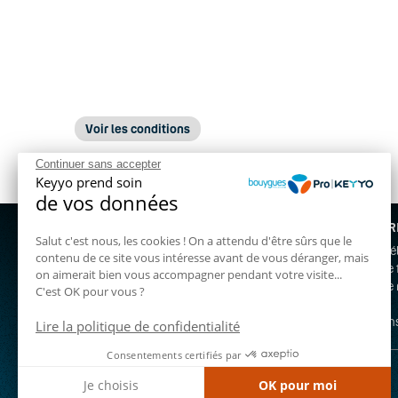
Voir les conditions
Continuer sans accepter
Keyyo prend soin
- Offre valable jusqu'au 31/12/2023 pour toute nouvelle 
de vos données
- Offre valable uniquement sur les créations de nouvelles 
NOS OFFR
Nous contacter gratuitement au :
Salut c'est nous, les cookies ! On a attendu d'être sûrs que le
- Offre réservée aux entreprises avec un score de solvabil
Standard t
contenu de ce site vous intéresse avant de vous déranger, mais
03 72 72 59 00
Téléphonie 
- Offre non cumulable avec la promotion sur le forfait 60
on aimerait bien vous accompagner pendant votre visite...
Téléphonie 
C'est OK pour vous ?
Un projet ? Contactez-nous !
Fibre pro
Assistance
Vos besoin
Lire la politique de confidentialité
Consentements certifiés par
Je choisis
OK pour moi