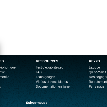
souscription à un forfait Pro 60 Go avec mobile. Engagement 24 ou 36 mois.
lignes
ES
RESSOURCES
KEYYO
ité supérieur ou égal à C.
éléphonique
Test d'éligibilité pro
Lexique
fixe
FAQ
Qui sommes
 Go à 11,90€ pour toute souscription à une offre Box Pro Tout-En-Un, à la Fib
mobile
Témoignages
Nos engage
Vidéos et livres blancs
Recrutement
s
Documentation en ligne
Parrainage
Suivez-nous :