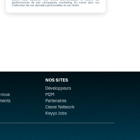
performances de ses campagnes marketing. En savoir plus sur
l'utilisation de vos données personnelles et vos droits.
NOS SITES
Développeurs
-nous
M2M
re Pro sécurisée ou Fibre Optique Dédiée.
ments
Partenaires
Clever Network
Keyyo Jobs