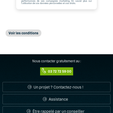
performances de ses campagnes marketing. En savoir plus sur
l'utilisation de vos données personnelles et vos droits.
Voir les conditions
- Offre valable jusqu'au 31/03/2024 pour toute nouvelle
souscription à un forfait Business 120 Go avec mobile.
Engagement 24 ou 36 mois.
Nous contacter gratuitement au :
- Offre valable uniquement sur les créations de nouvelles
lignes.
03 72 72 59 00
- Offre réservée aux entreprises avec un score de solvabilité
supérieur ou égal à C.
Un projet ? Contactez-nous !
Assistance
Être rappelé par un conseiller