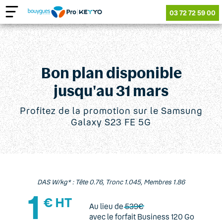
03 72 72 59 00
Promotion Samsung Galaxy S23 FE 5G
Bon plan disponible
jusqu'au 31 mars
Profitez de la promotion sur le Samsung
Galaxy S23 FE 5G
DAS W/kg* : Tête 0.76, Tronc 1.045, Membres 1.86
1
€ HT
Au lieu de
539€
avec le forfait Business 120 Go