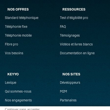
NOS OFFRES
RESSOURCES
Standard téléphonique
Test d'éligibilité pro
Téléphonie fixe
FAQ
Téléphonie mobile
Témoignages
Fibre pro
Vidéos et livres blancs
Vos besoins
Documentation en ligne
KEYYO
NOS SITES
Lexique
Développeurs
Qui sommes-nous
M2M
Nos engagements
Partenaires
Recrutement
Clever Network
Continuer sans accepter