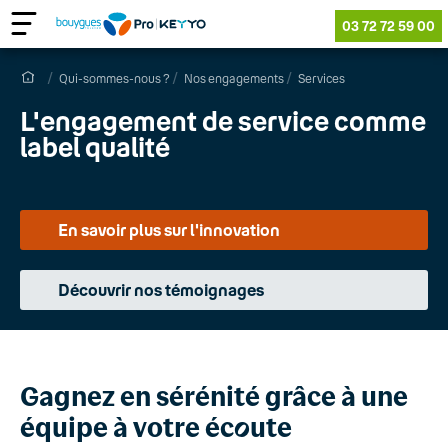
03 72 72 59 00
Qui-sommes-nous ?
Nos engagements
Services
L'en
g
agement de service comme
label qualité
En savoir plus sur l'innovation
Découvrir nos témoignages
Gagnez en sérénité grâce à une
équipe à votre éc
o
ute