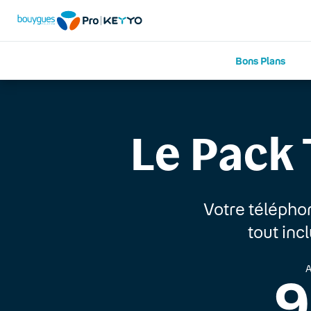
Bons Plans
Le Pack 
Votre télépho
tout inc
A
9