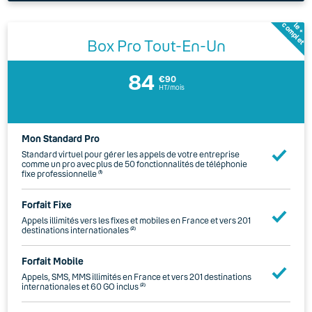
complet
le +
Box Pro Tout-En-Un
84
€90
HT/mois
Mon Standard Pro
Standard virtuel pour gérer les appels de votre entreprise
comme un pro avec plus de 50 fonctionnalités de téléphonie
fixe professionnelle
(1)
Forfait Fixe
Appels illimités vers les fixes et mobiles en France et vers 201
destinations internationales
(2)
Forfait Mobile
Appels, SMS, MMS illimités en France et vers 201 destinations
internationales et 60 GO inclus
(2)