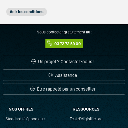
Voir les conditions
Mon Standard Pro
:
(1)
Nous contacter gratuitement au :
Offre "1er mois gratuit" réservée aux nouveaux clients, puis
14,90€HT/mois.
03 72 72 59 00
Les frais d'accès au service sont offerts.
Frais de résiliation de l'offre de 15€.
Offre sans condition d'engagement et résiliable à tout
Un projet ? Contactez-nous !
moment (tout mois commencé est dû).
Offre réservée aux entreprises de France métropolitaine.
Communications illimitées : 24h/24 et 7j/7 vers les fixes et
Assistance
mobiles en France métropolitaine, hors numéros courts,
spéciaux ou appels radios.
Être rappelé par un conseiller
Forfaits fixe et mobile
:
(2)
Appels illimités depuis la France métropolitaine vers 201
destinations internationales.
Appels, SMS & MMS illimités 24h/24 7j/7 en France
métropolitaine et depuis UE / DOM vers UE / DOM / France
NOS OFFRES
RESSOURCES
(hors n° courts et n° spéciaux).
60 Go inclus en France / UE / DOM sur le réseau 4G, puis
Standard téléphonique
Test d'éligibilité pro
data facturée 0.01€/Mo (débit réduit au-delà de 100 Go).